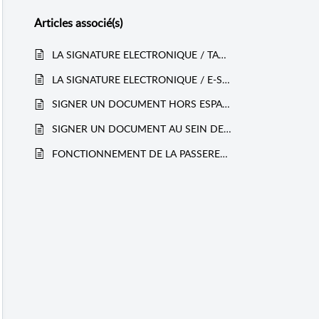
Articles
associé(s)
LA SIGNATURE ELECTRONIQUE / TAMPON (Client)
LA SIGNATURE ELECTRONIQUE / E-SIGNATURE SANS CREATION D’UN ESPACE LEGALYSPACE (Client)
SIGNER UN DOCUMENT HORS ESPACE LEGALYSPACE (Salarié & Client)
SIGNER UN DOCUMENT AU SEIN DE SON ESPACE LEGAL / MULTISIGNATURE / REFUS DE SIGNATURE (Salarié & Client)
FONCTIONNEMENT DE LA PASSERELLE (PROFESSIONNEL)