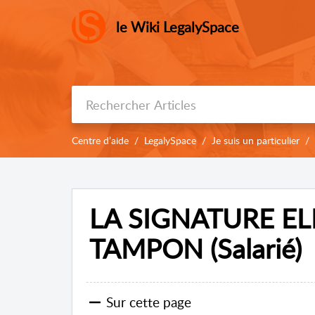
le Wiki LegalySpace
Centre d’aide
LegalySpace
Je suis un particulier
LA SIGNATURE E
TAMPON (Salarié)
Sur cette page